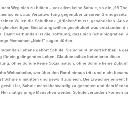
nem Weg sich zu bilden – vor allem keine Schule, so die „95 Th
itmenschen, aus Verantwortung gegenüber unserem Grundgesetz
 seinen Willen die Schulbank „drücken“ muss, geschrieben. Aus e
 gleichzeitigen Gestaltungswillen geschuldet war, entstanden di
 Damit verbunden ist die Hoffnung, dass sich Schulbiografien, 
junge Menschen „Nein!“ sagen dürfen.
ingenden Lebens gehört Schule. Sie scheint unverzichtbar, ja ge
 für ein gelingendes Leben. Glaubenssätze betonieren diese
dung, ohne Schule keine Sozialisation, ohne Schule keine Zukunf
iche Weltscheibe, wer über den Rand hinaus tritt und nicht beschu
t ist Schule umstritten und gewollt zugleich. Die Erwachsenenwelt 
t gewillt ist, Schule menschenwürdig zu gestalten und dem Mens
en. Nur mutige junge Menschen werden Schule verändern können u
.