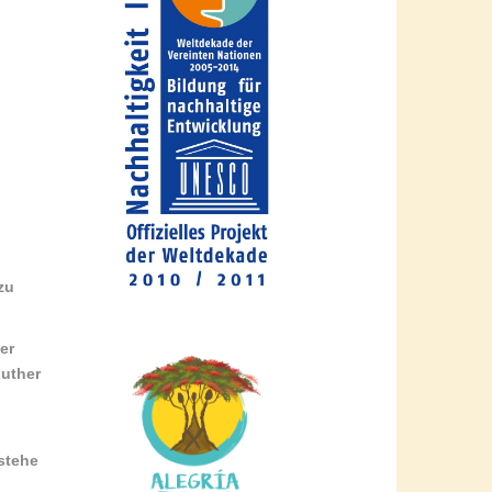
zu
er
Luther
stehe