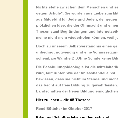
Nichts stehe zwischen dem Menschen und sei
gegen Schule“. Sie wurden aus Liebe zum M
aus Mitgefühl für Jede und Jeden, der gegen
plötzlichen Idee, die der Ohnmacht und einem
Thesen samt Begründungen und Internetseite.
meine nicht mehr wiederholen können, weil 
Doch zu unserem Selbstverständnis eines gel
unbedingt notwendig und eine Voraussetzung
scheinbare Wahrheit: „Ohne Schule keine Bil
Die Beschulungsideologie ist die mittelalterl
wird, fällt runter. Wie der Ablasshandel eins
bewiesen, dass sie nicht im Stande und nich
das Recht auf freie Bildung zu gewährleist
Landschaften der freien Bildung ermöglichen
Hier zu lesen – die 95 Thesen:
René Böttcher im Oktober 2017
Kita- und Schulfrei leben in Deutschland