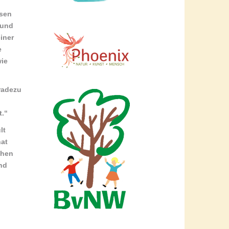
esen
 und
iner
e
wie
radezu
t.“
lt
hat
chen
nd