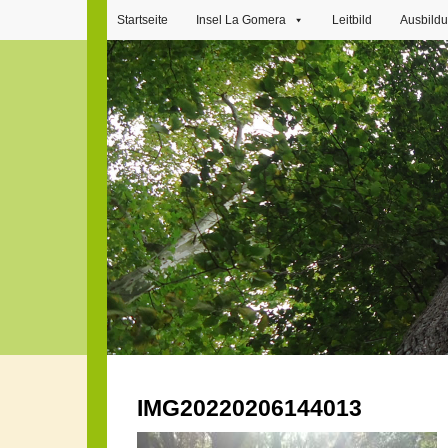
Startseite
Insel La Gomera
Leitbild
Ausbild
IMG20220206144013