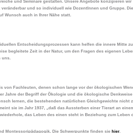
iche und Seminare gestalten. Unsere Angebote konzipieren wir
 veränderbar und so individuell wie DozentInnen und Gruppe. Di
f Wunsch auch in Ihrer Nähe statt.
viduellen Entscheidungsprozessen kann helfen die innere Mitte zu
ise begleitete Zeit in der Natur, um den Fragen des eigenen Leb
 uns.
eis von Fachleuten, denen schon lange vor der ökologischen Wen
0er Jahre der Begriff der Ökologie und die ökologische Denkweise
nsch lernen, die bestehenden natürlichen Gleichgewichte nicht 
meint sie im Jahr 1937, „daß das Aussterben einer Tierart an eine
h wiederhole, das Leben des einen steht in Beziehung zum Leben 
und Montessoripädagogik. Die Schwerpunkte finden sie
hier
.