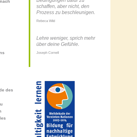
Bedingungen dafür zu
 nach
schaffen, aber nicht, den
e
Prozess zu beschleunigen.
Rebeca Wild
Lehre weniger, sprich mehr
über deine Gefühle.
ens
Joseph Cornell
de des
zu
m
des