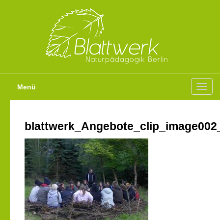
Menü
Toggl
navig
blattwerk_Angebote_clip_image002