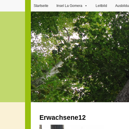
Startseite
Insel La Gomera
Leitbild
Ausbild
Erwachsene12