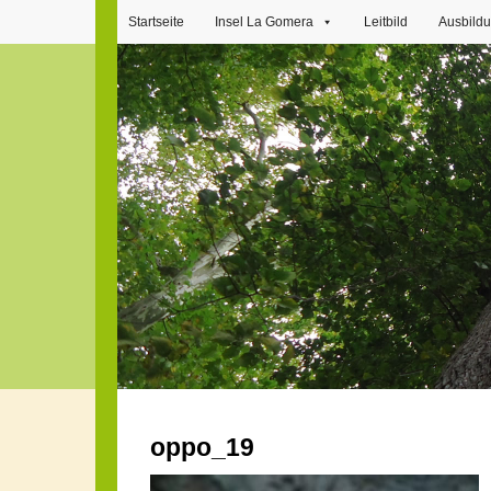
Startseite
Insel La Gomera
Leitbild
Ausbild
oppo_19