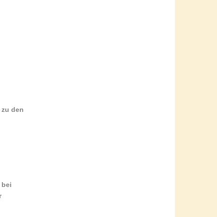
d zu den
 bei
r