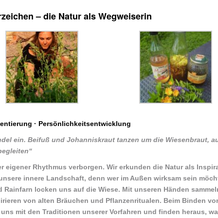
rzeichen – die Natur als Wegweiserin
entierung · Persönlichkeitsentwicklung
ündel ein. Beifuß und Johanniskraut tanzen um die Wiesenbraut, a
begleiten“
r eigener Rhythmus verborgen. Wir erkunden die Natur als Inspir
in unsere innere Landschaft, denn wer im Außen wirksam sein möc
d Rainfarn locken uns auf die Wiese. Mit unseren Händen sammeln
rieren von alten Bräuchen und Pflanzenritualen. Beim Binden vo
 uns mit den Traditionen unserer Vorfahren und finden heraus, w