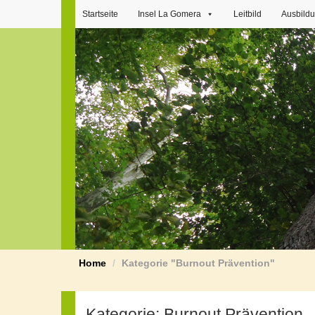
Startseite
Insel La Gomera
Leitbild
Ausbild
Home
Kategorie "Burnout Prävention"
Kategorie:
Burnout Prävention