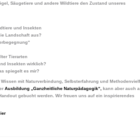
ögel, Säugetiere und andere Wildtiere den Zustand unseres
dtiere und Insekten
 die Landschaft aus?
ierbegegnung“
ter Tierarten
nd Insekten wirklich?
as spiegelt es mir?
 Wissen mit Naturverbindung, Selbsterfahrung und Methodenvielfa
der
Ausbildung „Ganzheitliche Naturpädagogik“,
kann aber auch a
andout gebucht werden. Wir freuen uns auf ein inspirierendes
ier