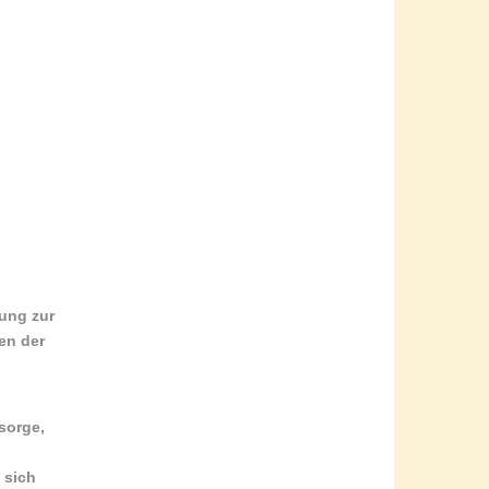
hung zur
en der
rsorge
,
 sich