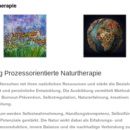
herapie
g Prozessorientierte Naturtherapie
 Menschen mit ihren natürlichen Ressourcen und stärkt die Bezie
t und persönliche Entwicklung. Die Ausbildung vermittelt Method
,
Burnout-Prävention
,
Selbstregulation
,
Naturerfahrung
,
kreativen
eitung
.
raum werden
Selbstwahrnehmung
,
Handlungskompetenz
,
Selbstfü
Potenziale
gestärkt. Die Natur wirkt dabei als Erfahrungs- und
ressreduktion
,
innere Balance
und die nachhaltige Verbindung zu