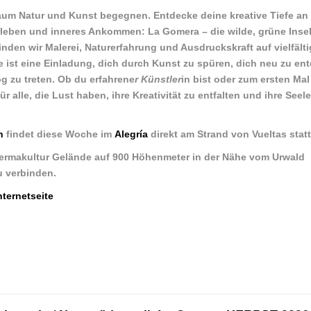
aum Natur und Kunst begegnen. Entdecke deine kreative Tiefe an
 Erleben und inneres Ankommen: La Gomera – die wilde, grüne Insel
nden wir Malerei, Naturerfahrung und Ausdruckskraft auf vielfält
ie ist eine Einladung, dich durch Kunst zu spüren, dich neu zu en
g zu treten. Ob du erfahrene
r Künstler
in bist oder zum ersten Mal
ür alle, die Lust haben, ihre Kreativität zu entfalten und ihre Seel
h
findet diese Woche im
Alegría
direkt am Strand von Vueltas statt
Permakultur Gelände auf 900 Höhenmeter in der Nähe vom Urwald
u verbinden.
nternetseite