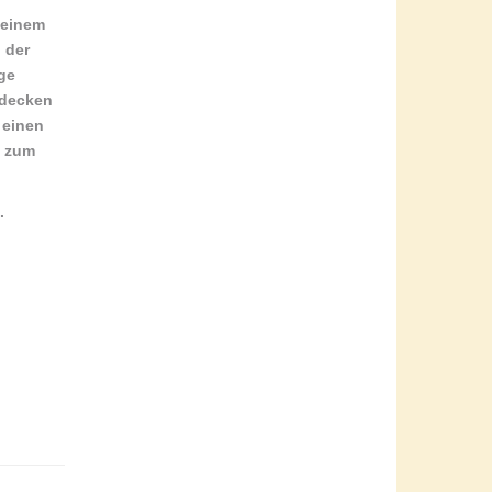
 einem
 der
ige
tdecken
 einen
e zum
.