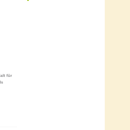
lt für
ls