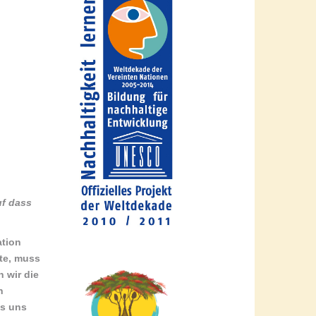
uf dass
ation
hte, muss
 wir die
n
as uns