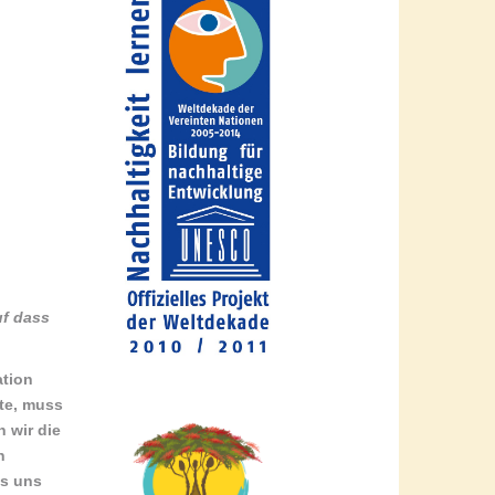
uf dass
ation
hte, muss
 wir die
n
as uns