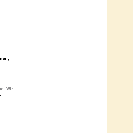
unen,
e: Wir
r