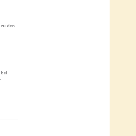
d zu den
 bei
r