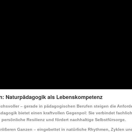
en: Naturpädagogik als Lebenskompetenz
ruchsvoller – gerade in pädagogischen Berufen steigen die Anfor
ädagogik
bietet einen kraftvollen Gegenpol: Sie verbindet fachlic
 persönliche Resilienz und fördert nachhaltige Selbstfürsorge.
 größeren Ganzen – eingebettet in natürliche Rhythmen, Zyklen un