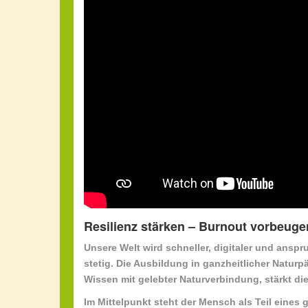
Resilienz stärken – Burnout vorbeug
Unsere Welt wird schneller, digitaler und ansp
stetig. Die Ausbildung in
ganzheitlicher Naturp
Wissen mit gelebter Naturverbindung, stärkt die
Im Mittelpunkt steht der Mensch als Teil eines