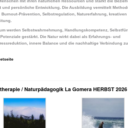
 Menschen mit ihren natürlichen Ressourcen und stärkt die Bezie
t und persönliche Entwicklung. Die Ausbildung vermittelt Method
,
Burnout-Prävention
,
Selbstregulation
,
Naturerfahrung
,
kreativen
eitung
.
raum werden
Selbstwahrnehmung
,
Handlungskompetenz
,
Selbstfü
Potenziale
gestärkt. Die Natur wirkt dabei als Erfahrungs- und
ressreduktion
,
innere Balance
und die nachhaltige Verbindung zu
etseite
turtherapie / Naturpädagogik La Gomera HERBST 2026