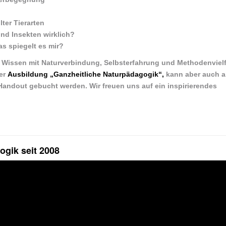
ter Tierarten
nd Insekten wirklich?
as spiegelt es mir?
 Wissen mit Naturverbindung, Selbsterfahrung und Methodenvielfa
der
Ausbildung „Ganzheitliche Naturpädagogik“,
kann aber auch a
andout gebucht werden. Wir freuen uns auf ein inspirierendes
ogik seit 2008