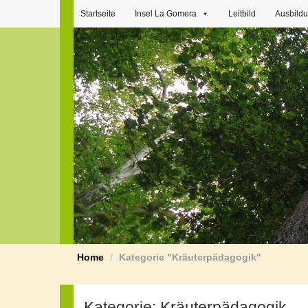
Startseite
Insel La Gomera
Leitbild
Ausbild
Home
Kategorie "Kräuterpädagogik"
Kategorie:
Kräuterpädagogik