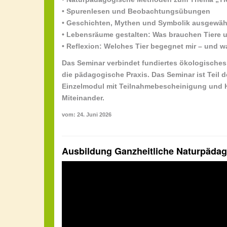
• Spurenlesen und Beobachtungsübungen
• Geschichten, Mythen und Symbolik ausgewähl
• Lebensräume gestalten: Was brauchen Tiere u
• Reflexion: Welches Tier begegnet mir – und w
Das Seminar verbindet fundiertes ökologisches
die pädagogische Praxis. Das Seminar ist Teil 
Einzelmodul mit Teilnahmebescheinigung und H
Miteinander.
vom: 24. Juni 2026
Ausbildung Ganzheitliche Naturpädag