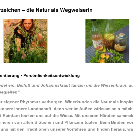
rzeichen – die Natur als Wegweiserin
entierung · Persönlichkeitsentwicklung
ündel ein. Beifuß und Johanniskraut tanzen um die Wiesenbraut, a
begleiten“
r eigener Rhythmus verborgen. Wir erkunden die Natur als Inspir
in unsere innere Landschaft, denn wer im Außen wirksam sein möc
d Rainfarn locken uns auf die Wiese. Mit unseren Händen sammeln
rieren von alten Bräuchen und Pflanzenritualen. Beim Binden vo
 uns mit den Traditionen unserer Vorfahren und finden heraus, w