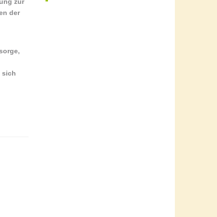
hung zur
en der
rsorge
,
 sich