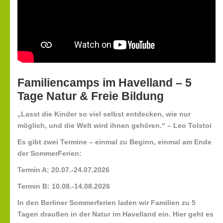
Familiencamps im Havelland – 5
Tage Natur & Freie Bildung
„Lasst die Kinder so viel selbst entdecken, wie nur
möglich, und die Welt wird ihnen gehören.“ – Leo Tolstoi
Es gibt zwei Termine – einmal zu Beginn, einmal am Ende
der SommerFerien:
Termin A: 20.07.-24.07.2026
Termin B: 10.08.-14.08.2026
In den Berliner Sommerferien laden wir Familien zu 5
Tagen draußen in der Natur im Havelland ein. Hier geht es