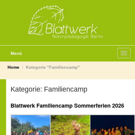
Menü
Toggl
navig
Home
Kategorie "Familiencamp"
Kategorie:
Familiencamp
Blattwerk Familiencamp Sommerferien 2026