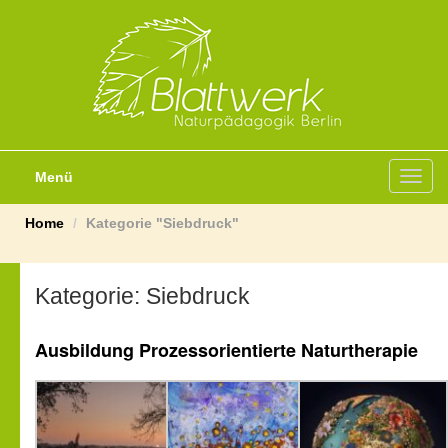
Menü
Toggl
navig
Home
Kategorie "Siebdruck"
Kategorie:
Siebdruck
Ausbildung Prozessorientierte Naturtherapie