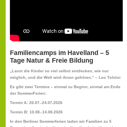
Familiencamps im Havelland – 5
Tage Natur & Freie Bildung
„Lasst die Kinder so viel selbst entdecken, wie nur
möglich, und die Welt wird ihnen gehören.“ – Leo Tolstoi
Es gibt zwei Termine – einmal zu Beginn, einmal am Ende
der SommerFerien:
Termin A: 20.07.-24.07.2026
Termin B: 10.08.-14.08.2026
In den Berliner Sommerferien laden wir Familien zu 5