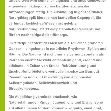
Unsere Welt wird schneller, digitaler und anspruchsvoller
– gerade in pädagogischen Berufen steigen die
Anforderungen stetig. Die Ausbildung in
ganzheitlicher
Naturpädagogik
bietet einen kraftvollen Gegenpol: Sie
verbindet fachliches Wissen mit gelebter
Naturverbindung, stärkt die persönliche Resilienz und
fördert nachhaltige Selbstfürsorge.
Im Mittelpunkt steht der Mensch als Teil eines größeren
Ganzen – eingebettet in natürliche Rhythmen, Zyklen und
Räume. Die Natur wird nicht nur als Lernort, sondern als
Partnerin erlebt: Sie wirkt entschleunigend, erdend und
stärkend. In Zeiten von Stress, Reizüberflutung und
Erschöpfung bietet sie wertvolle Impulse zur
Burnout-
Prävention
und zur Entwicklung von
emotionaler
Selbstregulation
,
Selbstwirksamkeit
und
Stresskompetenz
.
Die Ausbildung vermittelt praxisnah, wie
Naturerfahrungen Kinder, Jugendliche und Erwachsene
auf allen Ebenen fördern können – kognitiv, emotional,