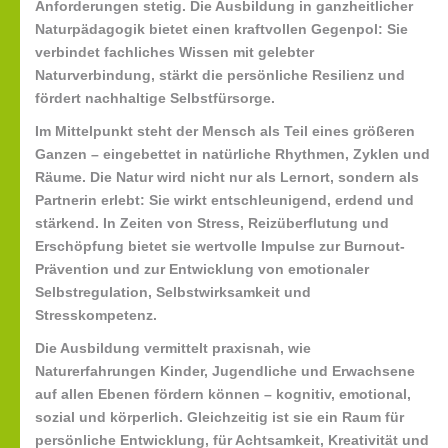
Anforderungen stetig. Die Ausbildung in
ganzheitlicher
Naturpädagogik
bietet einen kraftvollen Gegenpol: Sie
verbindet fachliches Wissen mit gelebter
Naturverbindung, stärkt die persönliche Resilienz und
fördert nachhaltige Selbstfürsorge.
Im Mittelpunkt steht der Mensch als Teil eines größeren
Ganzen – eingebettet in natürliche Rhythmen, Zyklen und
Räume. Die Natur wird nicht nur als Lernort, sondern als
Partnerin erlebt: Sie wirkt entschleunigend, erdend und
stärkend. In Zeiten von Stress, Reizüberflutung und
Erschöpfung bietet sie wertvolle Impulse zur
Burnout-
Prävention
und zur Entwicklung von
emotionaler
Selbstregulation
,
Selbstwirksamkeit
und
Stresskompetenz
.
Die Ausbildung vermittelt praxisnah, wie
Naturerfahrungen Kinder, Jugendliche und Erwachsene
auf allen Ebenen fördern können – kognitiv, emotional,
sozial und körperlich. Gleichzeitig ist sie ein Raum für
persönliche Entwicklung, für Achtsamkeit, Kreativität und