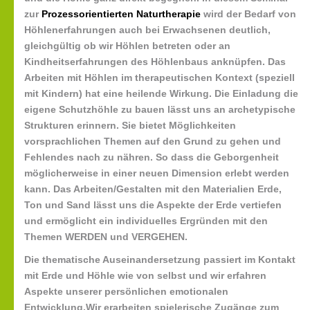
zur
Prozessorientierten
Naturtherapie
wird
der
Bedarf
von
Höhlenerfahrungen auch bei Erwachsenen deutlich,
gleichgültig ob wir Höhlen betreten oder an
Kindheitserfahrungen des Höhlenbaus anknüpfen. Das
Arbeiten mit Höhlen im therapeutischen
Kontext (speziell
mit Kindern) hat eine heilende Wirkung.
Die Einladung die
eigene Schutzhöhle zu bauen lässt uns an archetypische
Strukturen erinnern.
Sie bietet Möglichkeiten
vorsprachlichen Themen auf den Grund zu gehen und
Fehlendes nach
zu nähren. So dass die Geborgenheit
möglicherweise in einer neuen Dimension erlebt werden
kann.
Das Arbeiten/Gestalten mit den Materialien Erde,
Ton und Sand lässt uns die Aspekte der Erde
vertiefen
und ermöglicht ein individuelles Ergründen mit den
Themen WERDEN und VERGEHEN.
Die thematische Auseinandersetzung passiert im Kontakt
mit Erde und Höhle wie von selbst und
wir erfahren
Aspekte unserer persönlichen emotionalen
Entwicklung.
Wir
erarbeiten
spielerische
Zugänge
zum