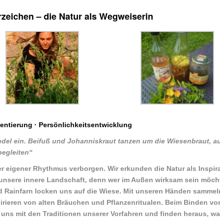
rzeichen – die Natur als Wegweiserin
entierung · Persönlichkeitsentwicklung
ündel ein. Beifuß und Johanniskraut tanzen um die Wiesenbraut, a
begleiten“
r eigener Rhythmus verborgen. Wir erkunden die Natur als Inspir
in unsere innere Landschaft, denn wer im Außen wirksam sein möc
d Rainfarn locken uns auf die Wiese. Mit unseren Händen sammeln
rieren von alten Bräuchen und Pflanzenritualen. Beim Binden vo
 uns mit den Traditionen unserer Vorfahren und finden heraus, w