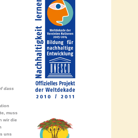
uf dass
ation
hte, muss
 wir die
n
as uns