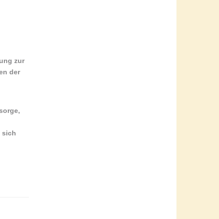
hung zur
en der
rsorge
,
 sich