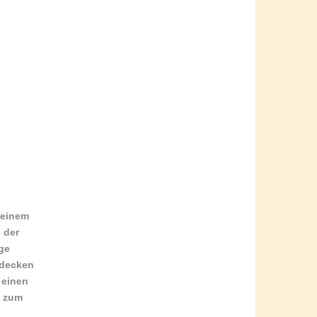
 einem
 der
ige
tdecken
 einen
e zum