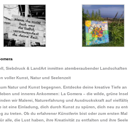
Gomera
ell, Siebdruck & LandArt inmitten atemberaubender Landschaften
en voller Kunst, Natur und Seelenzeit
aum Natur und Kunst begegnen. Entdecke deine kreative Tiefe an
 Erleben und inneres Ankommen: La Gomera – die wilde, grüne Insel
nden wir Malerei, Naturerfahrung und Ausdruckskraft auf vielfält
ie ist eine Einladung, dich durch Kunst zu spüren, dich neu zu en
g zu treten. Ob du erfahrene
r Künstler
in bist oder zum ersten Mal
ür alle, die Lust haben, ihre Kreativität zu entfalten und ihre Seel