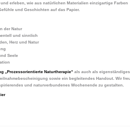
und erleben, wie aus natürlichen Materialien einzigartige Farben
 Gefühle und Geschichten auf das Papier.
n der Natur
mentell und sinnlich
den, Herz und Natur
ung
und Seele
ration
g „Prozessorientierte Naturtherapie“
als auch als eigenständiges
Teilnahmebescheinigung sowie ein begleitendes Handout. Wir fre
inspirierendes und naturverbundenes Wochenende zu gestalten.
ier