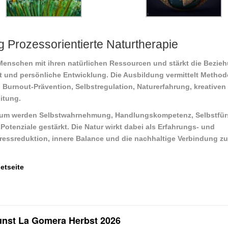
g Prozessorientierte Naturtherapie
 Menschen mit ihren natürlichen Ressourcen und stärkt die Bezie
t und persönliche Entwicklung. Die Ausbildung vermittelt Method
,
Burnout-Prävention
,
Selbstregulation
,
Naturerfahrung
,
kreativen
eitung
.
raum werden
Selbstwahrnehmung
,
Handlungskompetenz
,
Selbstfü
Potenziale
gestärkt. Die Natur wirkt dabei als Erfahrungs- und
ressreduktion
,
innere Balance
und die nachhaltige Verbindung zu
etseite
Kunst La Gomera Herbst 2026