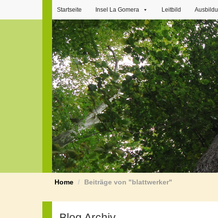
Startseite
Insel La Gomera
Leitbild
Ausbild
Home
Beiträge von "blattwerker"
Blog Archiv