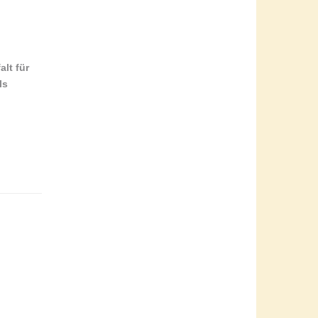
lt für
ls